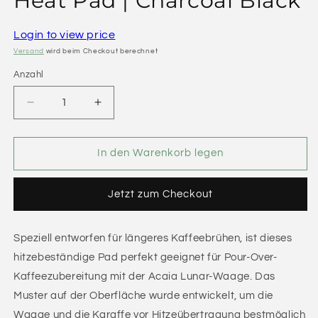
Heat Pad | Charcoal Black
Login to view price
Versand
wird beim Checkout berechnet
Anzahl
Verringere
Erhöhe
die
die
Menge
Menge
für
für
In den Warenkorb legen
Acaia
Acaia
Lunar
Lunar
Jetzt zum Checkout
Resistant
Resistant
Heat
Heat
Pad
Pad
Speziell entworfen für längeres Kaffeebrühen, ist dieses
|
|
Charcoal
Charcoal
hitzebeständige Pad perfekt geeignet für Pour-Over-
Black
Black
Kaffeezubereitung mit der Acaia Lunar-Waage. Das
Muster auf der Oberfläche wurde entwickelt, um die
Waage und die Karaffe vor Hitzeübertragung bestmöglich