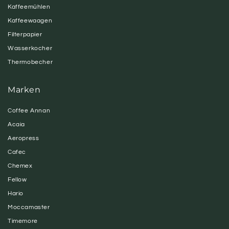
Kaffeemühlen
Kaffeewaagen
Filterpapier
Wasserkocher
Thermobecher
Marken
Coffee Annan
Acaia
Aeropress
Cafec
Chemex
Fellow
Hario
Moccamaster
Timemore