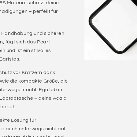
BS Material schützt deine
hädigungen – perfekt für
he Handhabung und sicheren
, fügt sich das Pearl
 und ist ein stilvolles
Baristas.
Schutz vor Kratzern dank
wie die kompakte Größe, die
nterwegs macht. Egal ob in
 Laptoptasche – deine Acaia
bereit.
fekte Lösung für
die auch unterwegs nicht auf