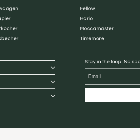
ewaagen
Fellow
apier
Hario
rkocher
Moccamaster
obecher
Timemore
Stay in the loop. No s