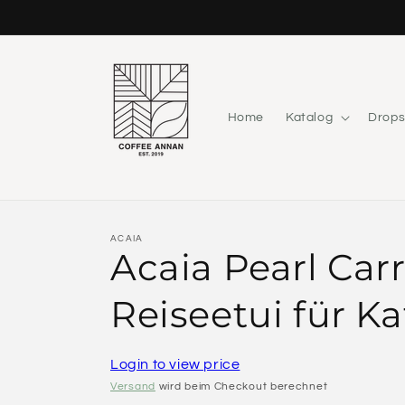
Direkt
zum
Inhalt
Home
Katalog
Drops
ACAIA
Acaia Pearl Carr
Reiseetui für K
Login to view price
Versand
wird beim Checkout berechnet