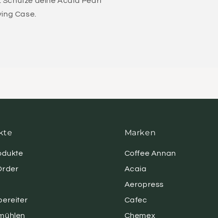
. Schütze deine Acaia Pearl
ying Case.
kte
Marken
rodukte
Coffee Annan
Order
Acaia
Aeropress
bereiter
Cafec
mühlen
Chemex