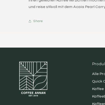
ihren geliebten Kaffee verzichten möchten
und reise stilvoll mit dem Acaia Pearl Carr
Share
Produ
Alle P
Quick 
Kaffee
Kaffee
Kaffee