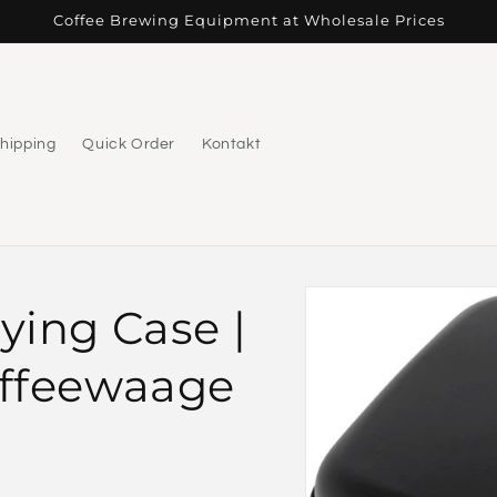
Coffee Brewing Equipment at Wholesale Prices
hipping
Quick Order
Kontakt
Zu
ying Case |
Produktinformationen
springen
affeewaage