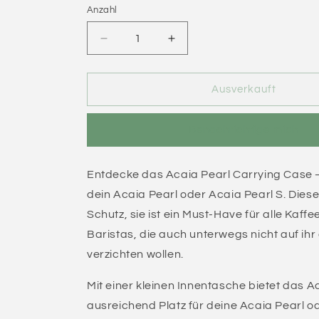
Anzahl
Verringere
Erhöhe
die
die
Menge
Menge
für
für
Ausverkauft
Acaia
Acaia
Pearl
Pearl
Benachrichtige mich
Carrying
Carrying
Case
Case
|
|
Entdecke das Acaia Pearl Carrying Case –
Reiseetui
Reiseetui
für
für
dein Acaia Pearl oder Acaia Pearl S. Diese
Kaffeewaage
Kaffeewaage
Schutz, sie ist ein Must-Have für alle Kaff
Baristas, die auch unterwegs nicht auf ih
verzichten wollen.
Mit einer kleinen Innentasche bietet das 
ausreichend Platz für deine Acaia Pearl od