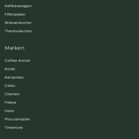
Kaffeewaagen
Filterpapier
Wasserkocher
Thermobecher
Marken
Coffee Annan
Acaia
Aeropress
Cafec
Chemex
Fellow
Hario
Moccamaster
Timemore