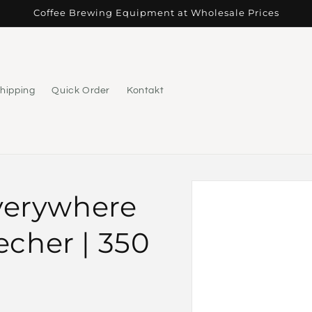
Coffee Brewing Equipment at Wholesale Prices
hipping
Quick Order
Kontakt
Zu
Everywhere
Produktinformationen
springen
cher | 350