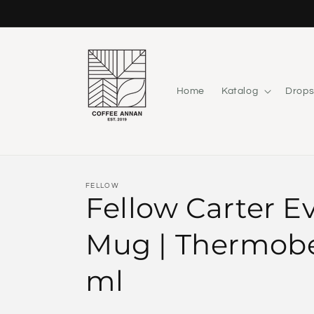
Direkt
zum
Inhalt
Home
Katalog
Drops
FELLOW
Fellow Carter 
Mug | Thermobe
ml