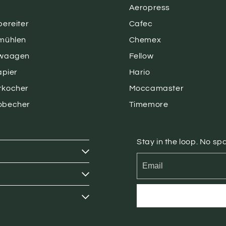
Aeropress
bereiter
Cafec
mühlen
Chemex
ewaagen
Fellow
apier
Hario
rkocher
Moccamaster
obecher
Timemore
Stay in the loop. No s