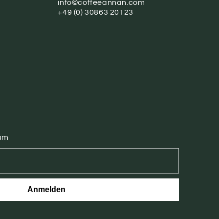
info©coffeeannan.com
+49 (0) 30863 20123
pam
Anmelden