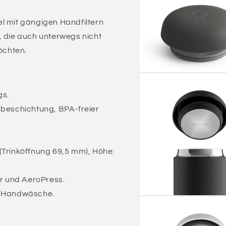
l mit gängigen Handfiltern
, die auch unterwegs nicht
öchten.
gs.
nbeschichtung, BPA-freier
rinköffnung 69,5 mm), Höhe:
er und AeroPress.
r Handwäsche.