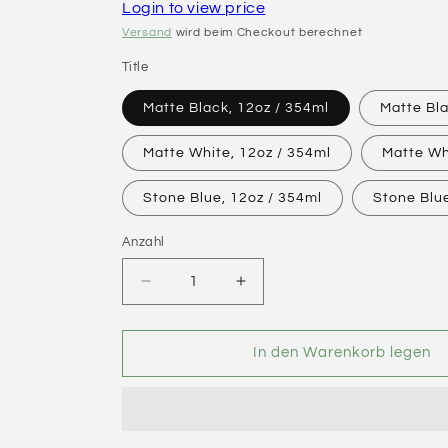
Login to view price
Versand
wird beim Checkout berechnet
Title
Matte Black, 12oz / 354ml
Matte Bla
Matte White, 12oz / 354ml
Matte Wh
Stone Blue, 12oz / 354ml
Stone Blue
Anzahl
Verringere
Erhöhe
die
die
Menge
Menge
für
für
In den Warenkorb legen
Fellow
Fellow
Carter
Carter
Everywhere
Everywhere
Mug
Mug