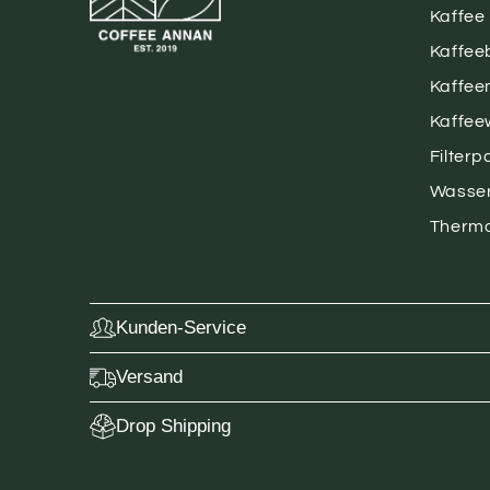
Kaffee
Kaffee
Kaffee
Kaffe
Filterp
Wasse
Therm
Kunden-Service
Versand
Drop Shipping