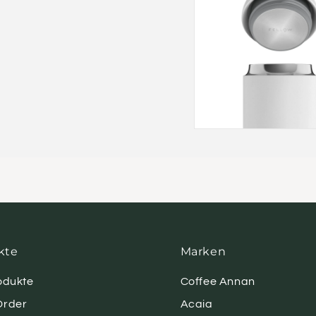
kte
Marken
rodukte
Coffee Annan
Order
Acaia