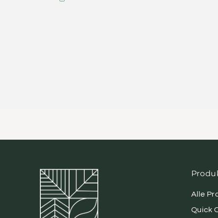
Produ
Alle P
Quick 