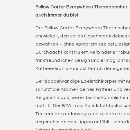
|
|
Fellow Carter Everywhere Thermobecher 
Thermobecher
Thermobecher
|
|
auch immer du bist
350
350
ml
ml
Der Fellow Carter Everywhere Thermosbe
entwickelt, den vollen Geschmack deines 
bewahren – ohne Kompromisse bei Design,
Durchdacht konstruiert, verbindet er robu
trinkfreundlichen Design und ermöglicht s
Kaffeeerlebnis – selbst fernab der eigene
Der doppelwandige Edelstahlkörper mit 
schützt die Aromen deines Kaffees und ve
Beigeschmack, wie er bei herkömmlichen
auftritt. Der BPA-freie Kunststoffdeckel sor
Trinkerlebnis unterwegs und ist so konzipi
angenehm an den Lippen anfühlt – ohne k
Schraubverschluss-Optik.