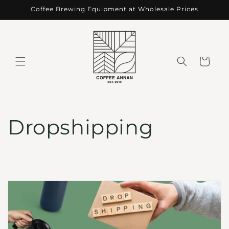
Skip to
Coffee Brewing Equipment at Wholesale Prices
content
Cart
Dropshipping